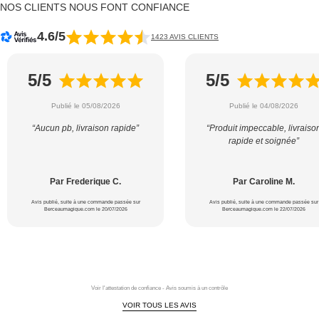
NOS CLIENTS NOUS FONT CONFIANCE
4.6/5
1423 AVIS CLIENTS
5/5
5/5
Publié le 05/08/2026
Publié le 04/08/2026
“Aucun pb, livraison rapide”
“Produit impeccable, livraiso
rapide et soignée”
Par Frederique C.
Par Caroline M.
Avis publié, suite à une commande passée sur
Avis publié, suite à une commande passée sur
Berceaumagique.com le 20/07/2026
Berceaumagique.com le 22/07/2026
Voir l'attestation de confiance - Avis soumis à un contrôle
VOIR TOUS LES AVIS