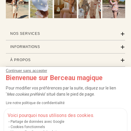
NOS SERVICES
INFORMATIONS
À PROPOS
Continuer sans accepter
PROFESSIONNELS
Bienvenue sur Berceau magique
LISTES CADEAUX
Pour modifier vos préférences par la suite, cliquez sur le lien
'
Mes cookies préférés
' situé dans le pied de page.
Lire notre politique de confidentialité
|
|
|
|
Carte cadeau
Retour 100 jours
Moyens de paiement
Zones et frais de livraison
|
|
|
|
Service après-vente
FAQ
Rappels de produits
Protection des données
Voici pourquoi nous utilisons des cookies.
|
|
Mentions légales et crédits
Conditions générales de ventes
Mes cookies
Partage de données avec Google
Cookies fonctionnels
Nos moyens de paiement sécurisés