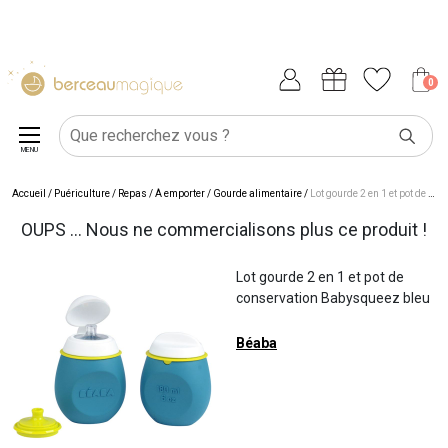
0
MENU
Accueil
/
Puériculture
/
Repas
/
À emporter
/
Gourde alimentaire
/
Lot gourde 2 en 1 et pot de conservation Babysqueez bleu
OUPS ... Nous ne commercialisons plus ce produit !
Lot gourde 2 en 1 et pot de
conservation Babysqueez bleu
Béaba