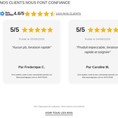
NOS CLIENTS NOUS FONT CONFIANCE
4.6/5
1423 AVIS CLIENTS
5/5
5/5
Publié le 05/08/2026
Publié le 04/08/2026
“Aucun pb, livraison rapide”
“Produit impeccable, livraiso
rapide et soignée”
Par Frederique C.
Par Caroline M.
Avis publié, suite à une commande passée sur
Avis publié, suite à une commande passée sur
Berceaumagique.com le 20/07/2026
Berceaumagique.com le 22/07/2026
Voir l'attestation de confiance - Avis soumis à un contrôle
VOIR TOUS LES AVIS