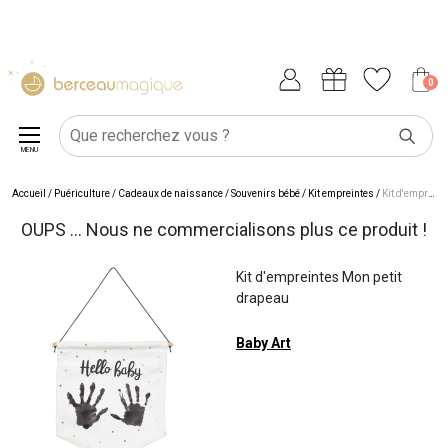
0
MENU
Accueil
/
Puériculture
/
Cadeaux de naissance
/
Souvenirs bébé
/
Kit empreintes
/
Kit d'empreintes Mon petit drapeau
OUPS ... Nous ne commercialisons plus ce produit !
Kit d'empreintes Mon petit
drapeau
Baby Art