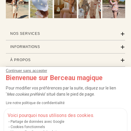
NOS SERVICES
INFORMATIONS
À PROPOS
Continuer sans accepter
PROFESSIONNELS
Bienvenue sur Berceau magique
LISTES CADEAUX
Pour modifier vos préférences par la suite, cliquez sur le lien
'
Mes cookies préférés
' situé dans le pied de page.
Lire notre politique de confidentialité
|
|
|
|
Carte cadeau
Retour 100 jours
Moyens de paiement
Zones et frais de livraison
|
|
|
|
Service après-vente
FAQ
Rappels de produits
Protection des données
Voici pourquoi nous utilisons des cookies.
|
|
Mentions légales et crédits
Conditions générales de ventes
Mes cookies
Partage de données avec Google
Cookies fonctionnels
Nos moyens de paiement sécurisés