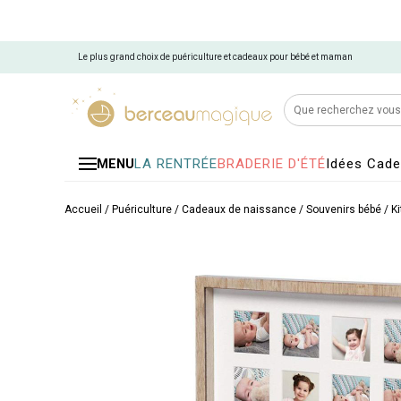
Le plus grand choix de puériculture et cadeaux pour bébé et maman
LA RENTRÉE
BRADERIE D'ÉTÉ
Idées Cad
MENU
Accueil
/
Puériculture
/
Cadeaux de naissance
/
Souvenirs bébé
/
K