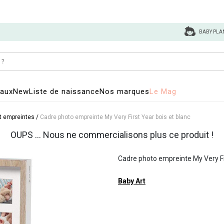
BABY PLA
eaux
New
Liste de naissance
Nos marques
Le Mag
it empreintes
/
Cadre photo empreinte My Very First Year bois et blanc
OUPS ... Nous ne commercialisons plus ce produit !
Cadre photo empreinte My Very Fir
Baby Art