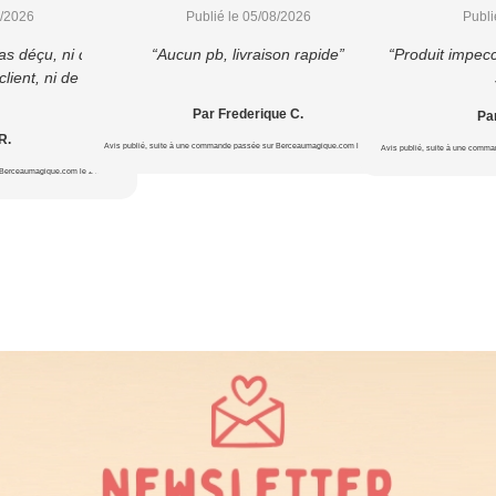
8/2026
Publié le 05/08/2026
Publi
as déçu, ni du
“Aucun pb, livraison rapide”
“Produit impecc
lient, ni de la
Par Frederique C.
Par
R.
Avis publié, suite à une commande passée sur Berceaumagique.com le 20/07/2026
Avis publié, suite à une comm
 Berceaumagique.com le 24/07/2026