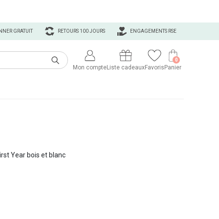
NNER GRATUIT
RETOURS 100 JOURS
ENGAGEMENTS RSE
0
Mon compte
Liste cadeaux
Favoris
Panier
st Year bois et blanc