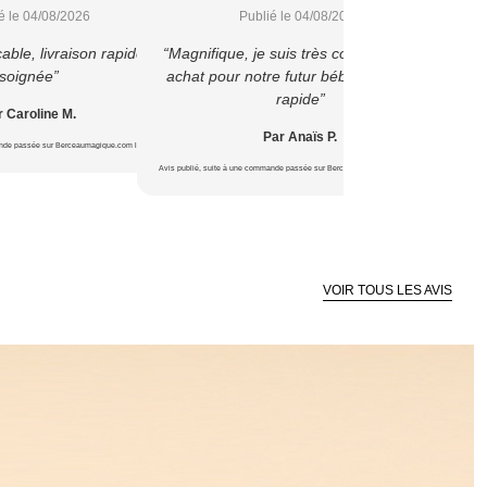
é le 04/08/2026
Publié le 04/08/2026
able, livraison rapide et
“Magnifique, je suis très contente de cet
“1ere 
soignée”
achat pour notre futur bébé ? Livraison
liv
rapide”
 Caroline M.
Par Anaïs P.
ande passée sur Berceaumagique.com le 22/07/2026
Avis publié, s
Avis publié, suite à une commande passée sur Berceaumagique.com le 16/07/2026
VOIR TOUS LES AVIS