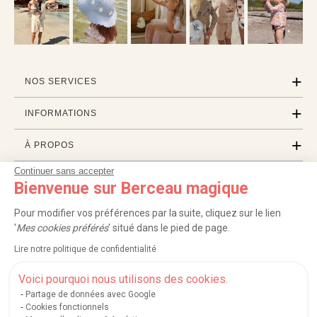
NOS SERVICES
INFORMATIONS
À PROPOS
Continuer sans accepter
PROFESSIONNELS
Bienvenue sur Berceau magique
LISTES CADEAUX
Pour modifier vos préférences par la suite, cliquez sur le lien
'
Mes cookies préférés
' situé dans le pied de page.
Lire notre politique de confidentialité
|
|
|
|
Carte cadeau
Retour 100 jours
Moyens de paiement
Zones et frais de livraison
|
|
|
|
Service après-vente
FAQ
Rappels de produits
Protection des données
Voici pourquoi nous utilisons des cookies.
|
|
Mentions légales et crédits
Conditions générales de ventes
Mes cookies
Partage de données avec Google
Cookies fonctionnels
Nos moyens de paiement sécurisés