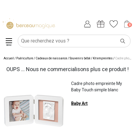
0
MENU
Accueil
/
Puériculture
/
Cadeaux de naissance
/
Souvenirs bébé
/
Kit empreintes
/
Cadre photo empreinte My Baby Touch simple blanc
OUPS ... Nous ne commercialisons plus ce produit !
Cadre photo empreinte My
Baby Touch simple blanc
Baby Art