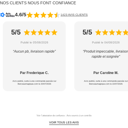
NOS CLIENTS NOUS FONT CONFIANCE
4.6/5
1423 AVIS CLIENTS
5/5
5/5
Publié le 05/08/2026
Publié le 04/08/2026
“Aucun pb, livraison rapide”
“Produit impeccable, livraiso
rapide et soignée”
Par Frederique C.
Par Caroline M.
Avis publié, suite à une commande passée sur
Avis publié, suite à une commande passée sur
Berceaumagique.com le 20/07/2026
Berceaumagique.com le 22/07/2026
Voir l'attestation de confiance - Avis soumis à un contrôle
VOIR TOUS LES AVIS