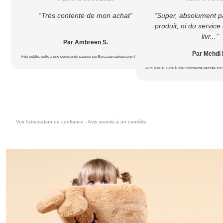
“Très contente de mon achat”
“Super, absolument p
produit, ni du service c
livr...”
Par Ambreen S.
Par Mehdi 
Avis publié, suite à une commande passée sur Berceaumagique.com le 18/07/2026
Avis publié, suite à une commande passée sur
Voir l'attestation de confiance - Avis soumis à un contrôle