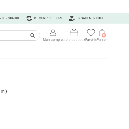
NNER GRATUIT
RETOURS 100 JOURS
ENGAGEMENTS RSE
0
Mon compte
Liste cadeaux
Favoris
Panier
 ml)