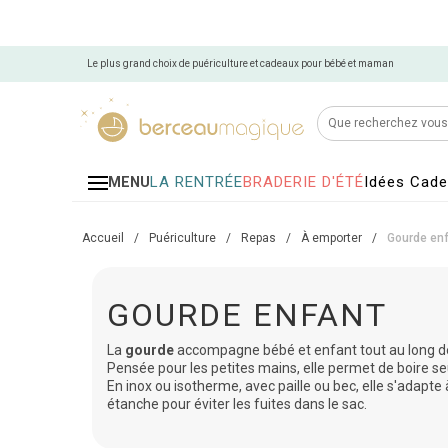
Le plus grand choix de puériculture et cadeaux pour bébé et maman
LA RENTRÉE
BRADERIE D'ÉTÉ
Idées Cad
MENU
Accueil
/
Puériculture
/
Repas
/
À emporter
/
Gourde en
GOURDE ENFANT
La
gourde
accompagne bébé et enfant tout au long de
Pensée pour les petites mains, elle permet de boire seul
En inox ou isotherme, avec paille ou bec, elle s'adapte
étanche pour éviter les fuites dans le sac.