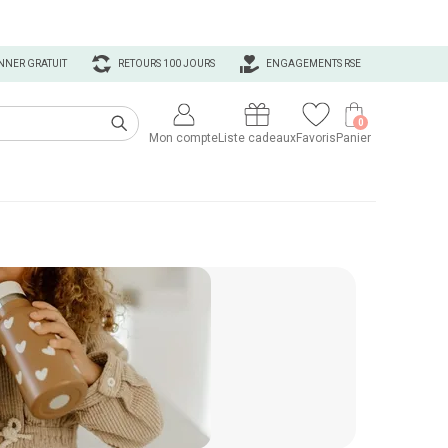
NNER GRATUIT
RETOURS 100 JOURS
ENGAGEMENTS RSE
0
Mon compte
Liste cadeaux
Favoris
Panier