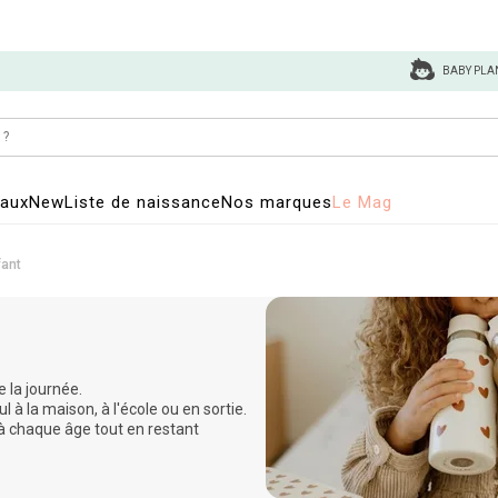
BABY PLA
eaux
New
Liste de naissance
Nos marques
Le Mag
fant
 la journée.
 à la maison, à l'école ou en sortie.
 à chaque âge tout en restant