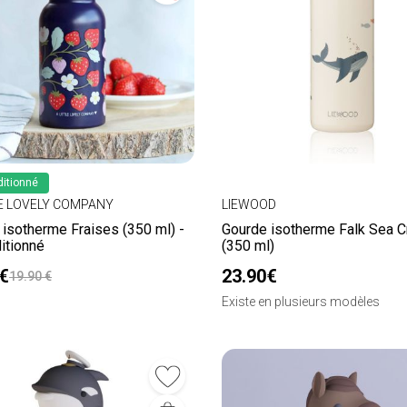
itionné
LE LOVELY COMPANY
LIEWOOD
isotherme Fraises (350 ml) -
Gourde isotherme Falk Sea C
itionné
(350 ml)
€
23.90€
19.90 €
Existe en plusieurs modèles