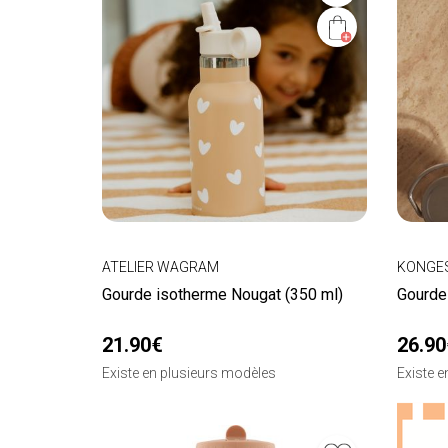
ATELIER WAGRAM
KONGES
Gourde isotherme Nougat (350 ml)
Gourde
21.90€
26.90
Existe en plusieurs modèles
Existe 