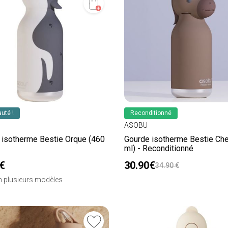
uté !
Reconditionné
ASOBU
 isotherme Bestie Orque (460
Gourde isotherme Bestie Che
ml) - Reconditionné
€
30.90€
34.90 €
en plusieurs modèles