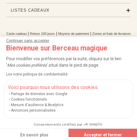
LISTES CADEAUX
|
|
|
Carte cadeau
Retour 100 jours
Moyens de paiement
Zones et frais de livraison
|
|
|
|
|
Service après-vente
FAQ
Rappels de produits
Protection des données
Continuer sans accepter
|
|
Mentions légales et crédits
Conditions générales de ventes
Mes cookies
Bienvenue sur Berceau magique
Nos moyens de paiement sécurisés
Pour modifier vos préférences par la suite, cliquez sur le lien
'
Mes cookies préférés
' situé dans le pied de page.
Lire notre politique de confidentialité
Berceau magique
.
Exauceur de souhaits
© 2004-2026
Voici pourquoi nous utilisons des cookies.
Un site édité par
Mégara
Partage de données avec Google
Cookies fonctionnels
Mesure d'audience & Analytics
Annonces personnalisées
Consentements certifiés par
En savoir plus
Accepter et fermer