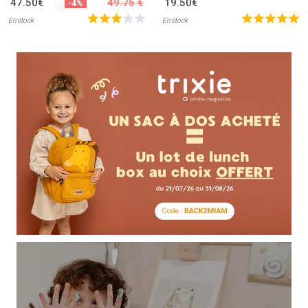
47.50€
49.75 €
19.50€
-4%
En stock
En stock