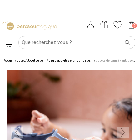
0
MENU
Accueil
/
Jouet
/
Jouet de bain
/
Jeu d’activités et circuit de bain
/
Jouets de bain à ventouse Mrs. Elephant (3 pièces)