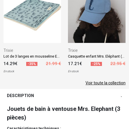
Trixie
Trixie
Lot de 3 langes en mousseline Enchanting Elephant (55 x 55 cm)
Casquette enfant Mrs. Eléphant (3-4 ans)
14.29€
21.99 €
17.21€
22.95 €
-35%
-25%
En stock
En stock
Voir toute la collection
DESCRIPTION
-
Jouets de bain à ventouse Mrs. Elephant (3
pièces)
Caractéristiques techniques :