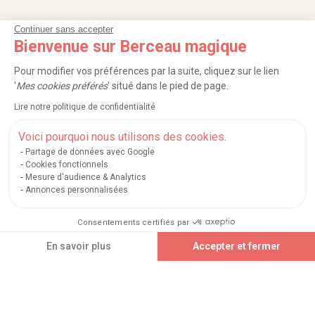
Continuer sans accepter
NOS SERVICES
Bienvenue sur Berceau magique
INFORMATIONS
Pour modifier vos préférences par la suite, cliquez sur le lien
'
Mes cookies préférés
' situé dans le pied de page.
À PROPOS
Lire notre politique de confidentialité
PROFESSIONNELS
Voici pourquoi nous utilisons des cookies.
Partage de données avec Google
LISTES CADEAUX
Cookies fonctionnels
Mesure d'audience & Analytics
Annonces personnalisées
|
|
|
|
Carte cadeau
Retour 100 jours
Moyens de paiement
Zones et frais de livraison
Consentements certifiés par
|
|
|
|
Service après-vente
FAQ
Rappels de produits
Protection des données
|
|
Mentions légales et crédits
Conditions générales de ventes
Mes cookies
Ajouter au panier
En savoir plus
Accepter et fermer
Nos moyens de paiement sécurisés
Axeptio consent
Plateforme de Gestion du Consentement : Personnalisez vos Options
Notre plateforme vous permet d'adapter et de gérer vos paramètres de confidential