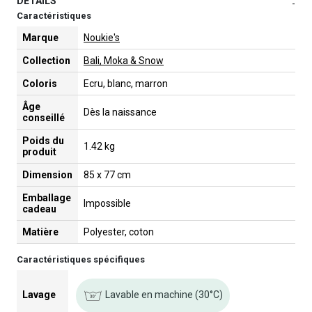
DETAILS
-
Caractéristiques
Marque
Noukie's
Collection
Bali, Moka & Snow
Coloris
Ecru, blanc, marron
Âge
Dès la naissance
conseillé
Poids du
1.42 kg
produit
Dimension
85 x 77 cm
Emballage
Impossible
cadeau
Matière
Polyester, coton
Caractéristiques spécifiques
Lavable en machine (30°C)
Lavage