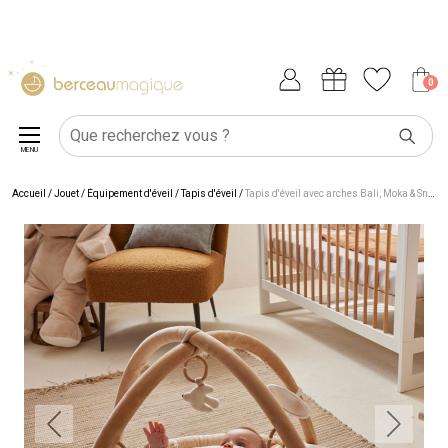
0
MENU
Accueil
/
Jouet
/
Équipement d'éveil
/
Tapis d'éveil
/
Tapis d'éveil avec arches Bali, Moka & Snow