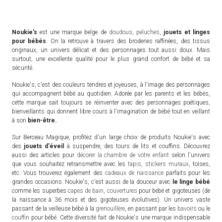
Noukie's
est une marque belge de
doudous
,
peluches
,
jouets et linges
pour bébés
. On la retrouve à travers des broderies raffinées, des tissus
originaux, un univers délicat et des personnages tout aussi doux. Mais
surtout, une excellente qualité pour le plus grand confort de bébé et sa
sécurité.
Noukie's, c'est des couleurs tendres et joyeuses, à l'image des personnages
qui accompagnent bébé au quotidien. Adorée par les parents et les bébés,
cette marque sait toujours se réinventer avec des personnages poétiques,
bienveillants qui donnent libre cours à l'imagination de bébé tout en veillant
à son
bien-être.
Sur Berceau Magique, profitez d'un large choix de produits Noukie's avec
des
jouets d'éveil
à suspendre, des tours de lits et couffins. Découvrez
aussi des articles pour
décorer la chambre de votre enfant
selon l'univers
que vous souhaitez retransmettre avec les
tapis
,
stickers muraux
, toises,
etc. Vous trouverez également des
cadeaux de naissance
parfaits pour les
grandes occasions. Noukie's, c'est aussi de la douceur avec
le linge bébé
comme les superbes
capes de bain
,
couvertures
pour bébé et gigoteuses (de
la naissance à 36 mois et des gigoteuses évolutives). Un univers vaste
passant de la veilleuse bébé à la
grenouillère
, en passant par les
bavoirs
ou le
couffin
pour bébé. Cette diversité fait de Noukie's une marque indispensable