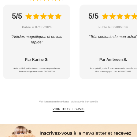
5/5
5/5
Publié le 07/08/2026
Publié le 06/08/2026
“Articles magnifiques et envois
“Très contente de mon achat
rapide”
Par Karine G.
Par Ambreen S.
Avis publié, suite à une commande passée sur
Avis publié, suite à une commande passée sur
Berceaumagique.com le 05/07/2026
Berceaumagique.com le 18/07/2026
Voir l'attestation de confiance - Avis soumis à un contrôle
VOIR TOUS LES AVIS