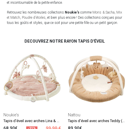
et incontournable de la petite enfance.
Retrouvez les nombreuses collections
Noukie's
comme
Moris & Sacha
,
Mix
et Match
,
Poudre d'étoiles
, et bien plus encore ! Des collections conçues pour
tous les goûts et styles, que ce soit pour une petite fille ou un petit garçon.
DECOUVREZ NOTRE RAYON TAPIS D'ÉVEIL
Noukie's
Nattou
Tapis d'éveil avec arches Lina & Joy
Tapis d'éveil avec arches Teddy (90 cm)
68.90€
99.90 €
89.90€
-31%