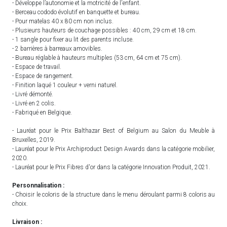
- Développe l’autonomie et la motricité de l'enfant.
- Berceau cododo évolutif en banquette et bureau.
- Pour matelas 40 x 80 cm non inclus.
- Plusieurs hauteurs de couchage possibles : 40 cm, 29 cm et 18 cm.
- 1 sangle pour fixer au lit des parents incluse.
- 2 barrières à barreaux amovibles.
- Bureau réglable à hauteurs multiples (53 cm, 64 cm et 75 cm).
- Espace de travail.
- Espace de rangement.
- Finition laqué 1 couleur + verni naturel.
- Livré démonté.
- Livré en 2 colis.
- Fabriqué en Belgique.
- Lauréat pour le Prix Balthazar Best of Belgium au Salon du Meuble à
Bruxelles, 2019.
- Lauréat pour le Prix Archiproduct Design Awards dans la catégorie mobilier,
2020.
- Lauréat pour le Prix Fibres d'or dans la catégorie Innovation Produit, 2021.
Personnalisation :
- Choisir le coloris de la structure dans le menu déroulant parmi 8 coloris au
choix.
Livraison :