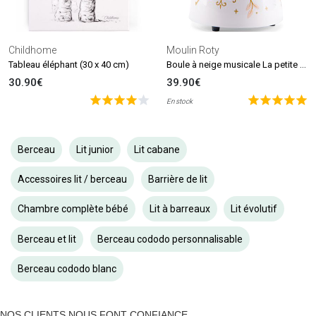
Childhome
Moulin Roty
Boule à neige musicale La petite école de danse
Tableau éléphant (30 x 40 cm)
30.90€
39.90€
En stock
Berceau
Lit junior
Lit cabane
Accessoires lit / berceau
Barrière de lit
Chambre complète bébé
Lit à barreaux
Lit évolutif
Berceau et lit
Berceau cododo personnalisable
Berceau cododo blanc
NOS CLIENTS NOUS FONT CONFIANCE