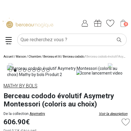
0
MENU
Accueil
/
Maison
/
Chambre
/
Berceau et lit
/
Berceau cododo
/
Berceau cododo évolutif Asymetry Montessori (coloris au choix)
MATHY BY BOLS
Berceau cododo évolutif Asymetry
Montessori (coloris au choix)
De la collection
Asymetry
Voir la description
606.90€
Dont 0.11€
d’éco part