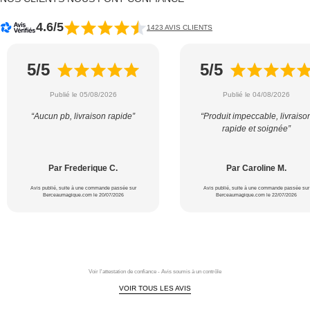
4.6/5
1423 AVIS CLIENTS
5/5
5/5
Publié le 05/08/2026
Publié le 04/08/2026
“Aucun pb, livraison rapide”
“Produit impeccable, livraiso
rapide et soignée”
Par Frederique C.
Par Caroline M.
Avis publié, suite à une commande passée sur
Avis publié, suite à une commande passée sur
Berceaumagique.com le 20/07/2026
Berceaumagique.com le 22/07/2026
Voir l'attestation de confiance - Avis soumis à un contrôle
VOIR TOUS LES AVIS