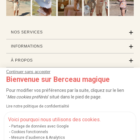
NOS SERVICES
INFORMATIONS
À PROPOS
Continuer sans accepter
PROFESSIONNELS
Bienvenue sur Berceau magique
LISTES CADEAUX
Pour modifier vos préférences par la suite, cliquez sur le lien
'
Mes cookies préférés
' situé dans le pied de page.
Lire notre politique de confidentialité
|
|
|
|
Carte cadeau
Retour 100 jours
Moyens de paiement
Zones et frais de livraison
|
|
|
|
Service après-vente
FAQ
Rappels de produits
Protection des données
Voici pourquoi nous utilisons des cookies.
|
|
Mentions légales et crédits
Conditions générales de ventes
Mes cookies
Partage de données avec Google
Cookies fonctionnels
Nos moyens de paiement sécurisés
Mesure d'audience & Analytics