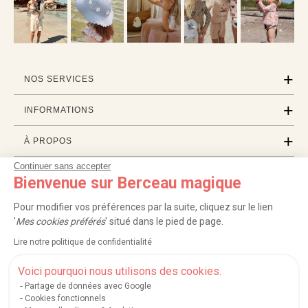
NOS SERVICES
INFORMATIONS
À PROPOS
Continuer sans accepter
PROFESSIONNELS
Bienvenue sur Berceau magique
LISTES CADEAUX
Pour modifier vos préférences par la suite, cliquez sur le lien
'
Mes cookies préférés
' situé dans le pied de page.
Lire notre politique de confidentialité
|
|
|
|
Carte cadeau
Retour 100 jours
Moyens de paiement
Zones et frais de livraison
|
|
|
|
Service après-vente
FAQ
Rappels de produits
Protection des données
Voici pourquoi nous utilisons des cookies.
|
|
Mentions légales et crédits
Conditions générales de ventes
Mes cookies
Partage de données avec Google
Cookies fonctionnels
Nos moyens de paiement sécurisés