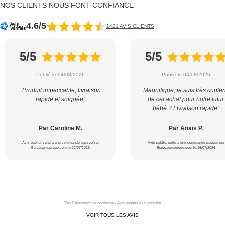
NOS CLIENTS NOUS FONT CONFIANCE
4.6/5
1421 AVIS CLIENTS
5/5
5/5
Publié le 04/08/2026
Publié le 04/08/2026
“Produit impeccable, livraison
“Magnifique, je suis très conte
rapide et soignée”
de cet achat pour notre futur
bébé ? Livraison rapide”
Par Caroline M.
Par Anaïs P.
Avis publié, suite à une commande passée sur
Avis publié, suite à une commande passée sur
Berceaumagique.com le 22/07/2026
Berceaumagique.com le 16/07/2026
Voir l'attestation de confiance - Avis soumis à un contrôle
VOIR TOUS LES AVIS